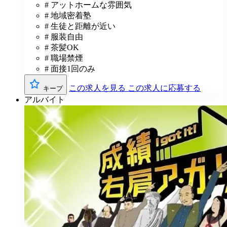
# アットホームな雰囲気
# 地域密着塾
# 生徒と距離が近い
# 服装自由
# 茶髪OK
# 職場禁煙
# 面接1回のみ
この求人を見る
この求人に応募する
キープ
アルバイト