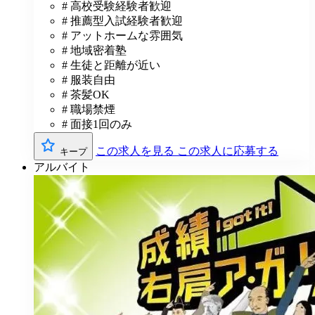
# 高校受験経験者歓迎
# 推薦型入試経験者歓迎
# アットホームな雰囲気
# 地域密着塾
# 生徒と距離が近い
# 服装自由
# 茶髪OK
# 職場禁煙
# 面接1回のみ
この求人を見る
この求人に応募する
キープ
アルバイト