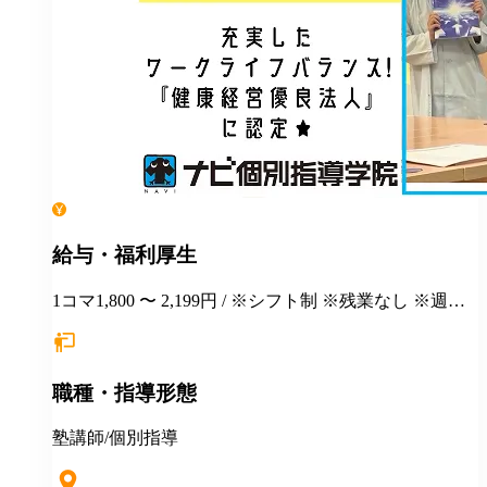
給与・福利厚生
1コマ1,800 〜 2,199円 / ※シフト制 ※残業なし ※週１
日勤務から応相談 ※授業以外の事務作業・テスト監督
等にも別途お支払いします(規定あり) ＊有給休暇あり
＊マニュアルや動画を使った丁寧な研修あり ＊社割制
職種・指導形態
度あり⇒グループ会社の割引制度が使えます！ ＊産
休・育休制度実績ありで女性も働きやすい ＊各種保険
あり(社会人講師で月87時間以上の勤務がある方が対
塾講師/個別指導
象)