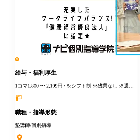
給与・福利厚生
1コマ1,800 〜 2,199円 / ※シフト制 ※残業なし ※週１
日勤務から応相談 ※授業以外の事務作業・テスト監督
等にも別途お支払いします(規定あり) ＊有給休暇あり
＊マニュアルや動画を使った丁寧な研修あり ＊社割制
職種・指導形態
度あり⇒グループ会社の割引制度が使えます！ ＊産
休・育休制度実績ありで女性も働きやすい ＊各種保険
あり(社会人講師で月87時間以上の勤務がある方が対
塾講師/個別指導
象)