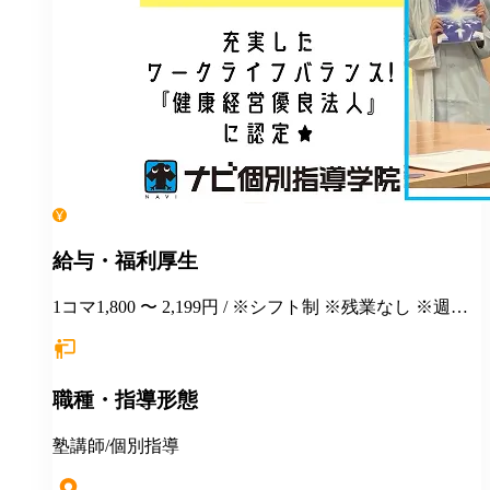
給与・福利厚生
1コマ1,800 〜 2,199円 / ※シフト制 ※残業なし ※週１
日勤務から応相談 ※授業以外の事務作業・テスト監督
等にも別途お支払いします(規定あり) ＊有給休暇あり
＊マニュアルや動画を使った丁寧な研修あり ＊社割制
職種・指導形態
度あり⇒グループ会社の割引制度が使えます！ ＊産
休・育休制度実績ありで女性も働きやすい ＊各種保険
あり(社会人講師で月87時間以上の勤務がある方が対
塾講師/個別指導
象)