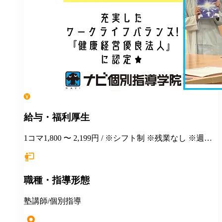
給与・福利厚生
1コマ1,800 〜 2,199円 / ※シフト制 ※残業なし ※週１
日勤務から応相談 ※授業以外の事務作業・テスト監督
等にも別途お支払いします(規定あり) ＊有給休暇あり
＊マニュアルや動画を使った丁寧な研修あり ＊社割制
職種・指導形態
度あり⇒グループ会社の割引制度が使えます！ ＊産
休・育休制度実績ありで女性も働きやすい ＊各種保険
あり(社会人講師で月87時間以上の勤務がある方が対
塾講師/個別指導
象)