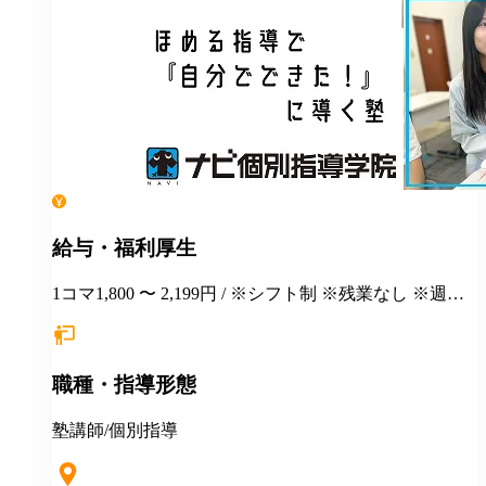
給与・福利厚生
1コマ1,800 〜 2,199円 / ※シフト制 ※残業なし ※週１
日勤務から応相談 ※授業以外の事務作業・テスト監督
等にも別途お支払いします(規定あり) ＊有給休暇あり
＊マニュアルや動画を使った丁寧な研修あり ＊社割制
職種・指導形態
度あり⇒グループ会社の割引制度が使えます！ ＊産
休・育休制度実績ありで女性も働きやすい ＊各種保険
あり(社会人講師で月87時間以上の勤務がある方が対
塾講師/個別指導
象)