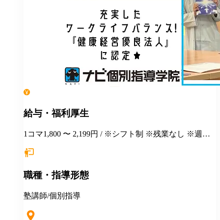
給与・福利厚生
1コマ1,800 〜 2,199円 / ※シフト制 ※残業なし ※週１
日勤務から応相談 ※授業以外の事務作業・テスト監督
等にも別途お支払いします(規定あり) ＊有給休暇あり
＊マニュアルや動画を使った丁寧な研修あり ＊社割制
職種・指導形態
度あり⇒グループ会社の割引制度が使えます！ ＊産
休・育休制度実績ありで女性も働きやすい ＊各種保険
あり(社会人講師で月87時間以上の勤務がある方が対
塾講師/個別指導
象)