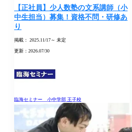
【正社員】少人数塾の文系講師（小
中生担当）募集！資格不問・研修あ
り
掲載： 2025.11/17～ 未定
更新：2026.07/30
臨海セミナー 小中学部
王子校