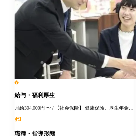
給与・福利厚生
月給304,000円 〜 / 【社会保険】 健康保険、厚生年金保
険、雇用保険、労災保険 【福利厚生】 交通費全額支給
永年勤続表彰 季節講習報奨金 各種インセンティブ制度
（年間5000万円以上を社員に還元） 手当（家族／管理
職種・指導形態
職／教務主任） 各種優待、割引 健康診断 長短貸付 各