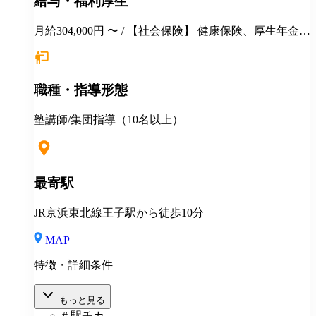
給与・福利厚生
月給304,000円 〜 / 【社会保険】 健康保険、厚生年金保
険、雇用保険、労災保険 【福利厚生】 交通費全額支給
永年勤続表彰 季節講習報奨金 各種インセンティブ制度
（年間5000万円以上を社員に還元） 手当（家族／管理
職種・指導形態
職／教務主任） 各種優待、割引 健康診断 長短貸付 各
種教育・研修制度 定年制度（60歳迄） 再雇用制度 ★
入社祝金（最大40万円支給） ★地方からの上京入社、
塾講師/集団指導（10名以上）
応援！ ◎説明会・一次選考はWEB対応可 ◎引越しを
伴う場合 住居の斡旋 引越し費用一部補助（25万円～35
万円迄） 住宅手当月1万円一律支給 その他補助金制度
最寄駅
JR京浜東北線王子駅から徒歩10分
MAP
特徴・詳細条件
もっと見る
# 駅チカ