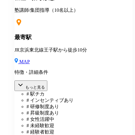
種教育・研修制度 定年制度（60歳迄） 再雇用制度 ★
入社祝金（最大40万円支給） ★地方からの上京入社、
塾講師/集団指導（10名以上）
応援！ ◎説明会・一次選考はWEB対応可 ◎引越しを
伴う場合 住居の斡旋 引越し費用一部補助（25万円～35
万円迄） 住宅手当月1万円一律支給 その他補助金制度
最寄駅
JR京浜東北線王子駅から徒歩10分
MAP
特徴・詳細条件
もっと見る
# 駅チカ
# インセンティブあり
# 研修制度あり
# 昇級制度あり
# 女性活躍中
# 未経験歓迎
# 経験者歓迎