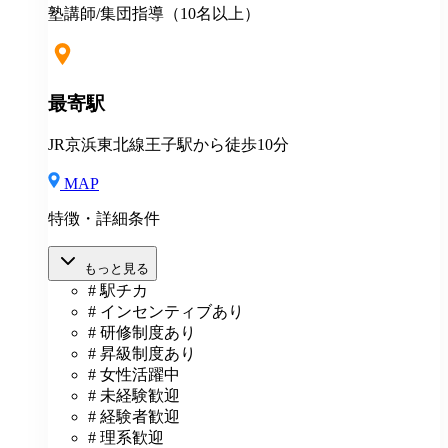
入社祝金（最大40万円支給） ★地方からの上京入社、
塾講師/集団指導（10名以上）
応援！ ◎説明会・一次選考はWEB対応可 ◎引越しを
伴う場合 住居の斡旋 引越し費用一部補助（25万円～35
万円迄） 住宅手当月1万円一律支給 その他補助金制度
最寄駅
JR京浜東北線王子駅から徒歩10分
MAP
特徴・詳細条件
もっと見る
# 駅チカ
# インセンティブあり
# 研修制度あり
# 昇級制度あり
# 女性活躍中
# 未経験歓迎
# 経験者歓迎
# 理系歓迎