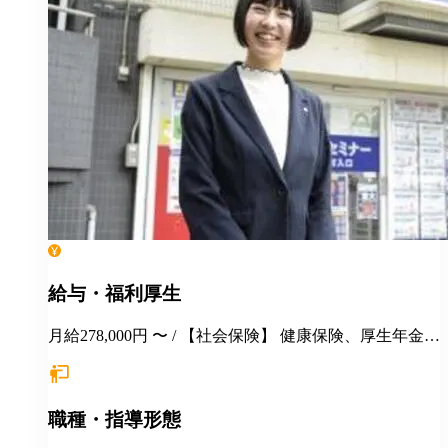
給与・福利厚生
月給278,000円 〜 / 【社会保険】 健康保険、厚生年金保
険、雇用保険、労災保険 【福利厚生】 交通費全額支給
永年勤続表彰 季節講習報奨金 各種インセンティブ制度
（年間5000万円以上を社員に還元） 手当（家族／管理
職種・指導形態
職／教務主任） 各種優待、割引 健康診断 長短貸付 各
種教育・研修制度 定年制度（60歳迄） 再雇用制度 ★