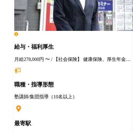
給与・福利厚生
月給278,000円 〜 / 【社会保険】 健康保険、厚生年金保
険、雇用保険、労災保険 【福利厚生】 交通費全額支給
永年勤続表彰 季節講習報奨金 各種インセンティブ制度
（年間5000万円以上を社員に還元） 手当（家族／管理
職種・指導形態
職／教務主任） 各種優待、割引 健康診断 長短貸付 各
種教育・研修制度 定年制度（60歳迄） 再雇用制度 ★
入社祝金（最大40万円支給） ★地方からの上京入社、
塾講師/集団指導（10名以上）
応援！ ◎説明会・一次選考はWEB対応可 ◎引越しを
伴う場合 住居の斡旋 引越し費用一部補助（25万円～35
万円迄） 住宅手当月1万円一律支給 その他補助金制度
最寄駅