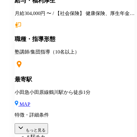
給与・福利厚生
月給304,000円 〜 / 【社会保険】 健康保険、厚生年金保
険、雇用保険、労災保険 【福利厚生】 交通費全額支給
永年勤続表彰 季節講習報奨金 各種インセンティブ制度
（年間5000万円以上を社員に還元） 手当（家族／管理
職種・指導形態
職／教務主任） 各種優待、割引 健康診断 長短貸付 各
種教育・研修制度 定年制度（60歳迄） 再雇用制度 ★
入社祝金（最大40万円支給） ★地方からの上京入社、
塾講師/集団指導（10名以上）
応援！ ◎説明会・一次選考はWEB対応可 ◎引越しを
伴う場合 住居の斡旋 引越し費用一部補助（25万円～35
万円迄） 住宅手当月1万円一律支給 その他補助金制度
最寄駅
小田急小田原線鶴川駅から徒歩1分
MAP
特徴・詳細条件
もっと見る
# 駅チカ