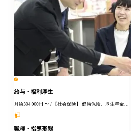
給与・福利厚生
月給304,000円 〜 / 【社会保険】 健康保険、厚生年金保
険、雇用保険、労災保険 【福利厚生】 交通費全額支給
永年勤続表彰 季節講習報奨金 各種インセンティブ制度
（年間5000万円以上を社員に還元） 手当（家族／管理
職種・指導形態
職／教務主任） 各種優待、割引 健康診断 長短貸付 各