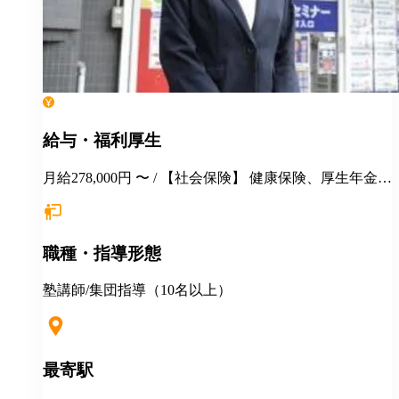
給与・福利厚生
月給278,000円 〜 / 【社会保険】 健康保険、厚生年金保
険、雇用保険、労災保険 【福利厚生】 交通費全額支給
永年勤続表彰 季節講習報奨金 各種インセンティブ制度
（年間5000万円以上を社員に還元） 手当（家族／管理
職種・指導形態
職／教務主任） 各種優待、割引 健康診断 長短貸付 各
種教育・研修制度 定年制度（60歳迄） 再雇用制度 ★
入社祝金（最大40万円支給） ★地方からの上京入社、
塾講師/集団指導（10名以上）
応援！ ◎説明会・一次選考はWEB対応可 ◎引越しを
伴う場合 住居の斡旋 引越し費用一部補助（25万円～35
万円迄） 住宅手当月1万円一律支給 その他補助金制度
最寄駅