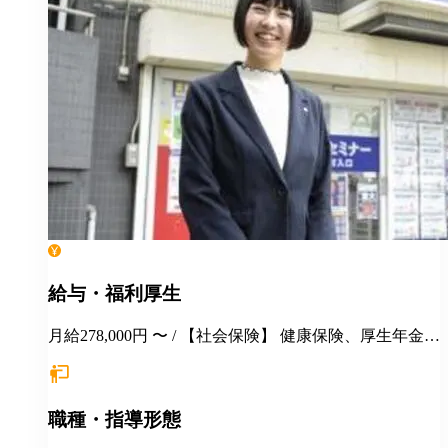
給与・福利厚生
月給278,000円 〜 / 【社会保険】 健康保険、厚生年金保
険、雇用保険、労災保険 【福利厚生】 交通費全額支給
永年勤続表彰 季節講習報奨金 各種インセンティブ制度
（年間5000万円以上を社員に還元） 手当（家族／管理
職種・指導形態
職／教務主任） 各種優待、割引 健康診断 長短貸付 各
種教育・研修制度 定年制度（60歳迄） 再雇用制度 ★