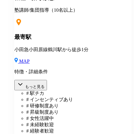
種教育・研修制度 定年制度（60歳迄） 再雇用制度 ★
入社祝金（最大40万円支給） ★地方からの上京入社、
塾講師/集団指導（10名以上）
応援！ ◎説明会・一次選考はWEB対応可 ◎引越しを
伴う場合 住居の斡旋 引越し費用一部補助（25万円～35
万円迄） 住宅手当月1万円一律支給 その他補助金制度
最寄駅
小田急小田原線鶴川駅から徒歩1分
MAP
特徴・詳細条件
もっと見る
# 駅チカ
# インセンティブあり
# 研修制度あり
# 昇級制度あり
# 女性活躍中
# 未経験歓迎
# 経験者歓迎