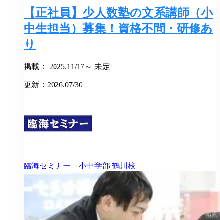
【正社員】少人数塾の文系講師（小
中生担当）募集！資格不問・研修あ
り
掲載： 2025.11/17～ 未定
更新：2026.07/30
臨海セミナー 小中学部
鶴川校