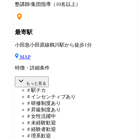
入社祝金（最大40万円支給） ★地方からの上京入社、
塾講師/集団指導（10名以上）
応援！ ◎説明会・一次選考はWEB対応可 ◎引越しを
伴う場合 住居の斡旋 引越し費用一部補助（25万円～35
万円迄） 住宅手当月1万円一律支給 その他補助金制度
最寄駅
小田急小田原線鶴川駅から徒歩1分
MAP
特徴・詳細条件
もっと見る
# 駅チカ
# インセンティブあり
# 研修制度あり
# 昇級制度あり
# 女性活躍中
# 未経験歓迎
# 経験者歓迎
# 理系歓迎