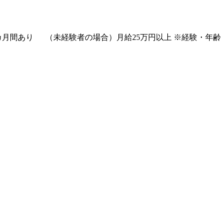
種手当込み） ※上記は固定残業代（37,475円以上/23.06
月給33.1万円（2025年実績） ◆賞与あり（年2回） ◆昇給あり ◆社会保険完備（雇用・
費全額支給（規定あり） ◆社内表彰制度 ◆退職金制度 ◆再雇
 など