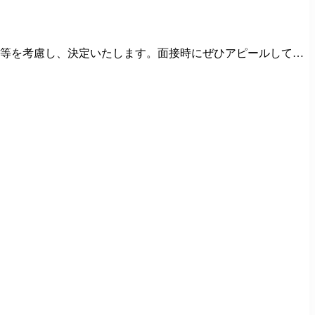
時間）を含みます。教室長配属後は、給与規定に基づき計算。 ※固定
労
用制度 ◆産前産後休暇 ◆育児・介護休業制度 ◆車・バイク通