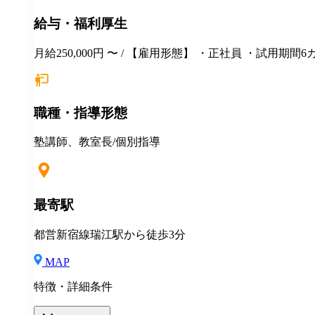
給与・福利厚生
月給250,000円 〜 / 【雇用形態】 ・正社員 ・試用期間6カ月間あり （未経験者の場合）月給25万円以上 ※経験・年齢等を考慮し、決定いたします。面接時にぜひアピールしてく
ださい！ ※初年度年収想定：330〜400万円（賞与、各
残業代は残業がない場合も支給し、超過分は別途支給いたします。 ※教室長の給与平均：
災・健康・厚生年金） ◆社宅制度 （規定あり） ◆交通
職種・指導形態
勤OK ◆定期健康診断／人間ドッグ ◆保養施設利用可
塾講師、教室長/個別指導
最寄駅
都営新宿線瑞江駅から徒歩3分
MAP
特徴・詳細条件