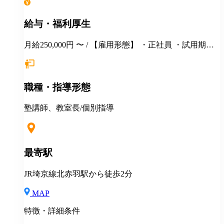
給与・福利厚生
月給250,000円 〜 / 【雇用形態】 ・正社員 ・試用期間6
カ月間あり （未経験者の場合）月給25万円以上 ※
経験・年齢等を考慮し、決定いたします。面接時にぜ
ひアピールしてください！ ※初年度年収想定：330〜
職種・指導形態
400万円（賞与、各種手当込み） ※上記は固定残業代
（37,475円以上/23.06時間）を含みます。教室長配属後
は、給与規定に基づき計算。 ※固定残業代は残業がな
塾講師、教室長/個別指導
い場合も支給し、超過分は別途支給いたします。 ※教
室長の給与平均：月給33.1万円（2025年実績） ◆賞与
あり（年2回） ◆昇給あり ◆社会保険完備（雇用・労
災・健康・厚生年金） ◆社宅制度 （規定あり） ◆交
最寄駅
通費全額支給（規定あり） ◆社内表彰制度 ◆退職金制
度 ◆再雇用制度 ◆産前産後休暇 ◆育児・介護休業制
JR埼京線北赤羽駅から徒歩2分
度 ◆車・バイク通勤OK ◆定期健康診断／人間ドッグ
◆保養施設利用可 など
MAP
特徴・詳細条件