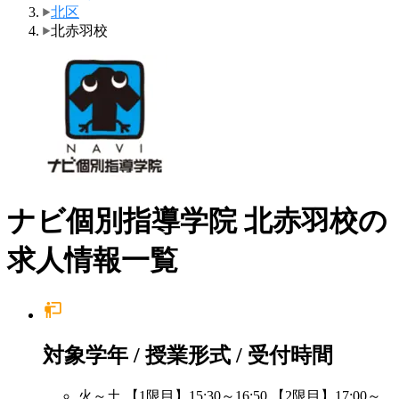
北区
北赤羽校
ナビ個別指導学院 北赤羽校の
求人情報一覧
対象学年 / 授業形式 / 受付時間
火～土 【1限目】15:30～16:50 【2限目】17:00～