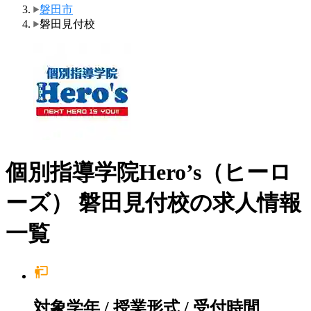
磐田市
磐田見付校
個別指導学院Hero’s（ヒーロ
ーズ） 磐田見付校の求人情報
一覧
対象学年 / 授業形式 / 受付時間