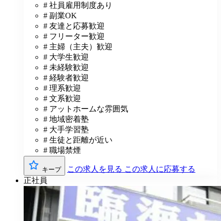
# 社員雇用制度あり
# 副業OK
# 友達と応募歓迎
# フリーター歓迎
# 主婦（主夫）歓迎
# 大学生歓迎
# 未経験歓迎
# 経験者歓迎
# 理系歓迎
# 文系歓迎
# アットホームな雰囲気
# 地域密着塾
# 大手学習塾
# 生徒と距離が近い
# 職場禁煙
この求人を見る
この求人に応募する
キープ
正社員