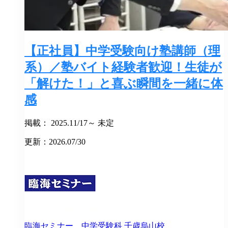
【正社員】中学受験向け塾講師（理
系）／塾バイト経験者歓迎！生徒が
「解けた！」と喜ぶ瞬間を一緒に体
感
掲載： 2025.11/17～ 未定
更新：2026.07/30
臨海セミナー 中学受験科
千歳烏山校