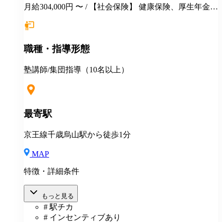
月給304,000円 〜 / 【社会保険】 健康保険、厚生年金保
険、雇用保険、労災保険 【福利厚生】 ■永年勤続表彰
■季節講習報奨金 ■各種優待、割引 ■健康診断 ■長短貸
付 ■各種教育・研修制度 ■定年制度（60歳迄） ■再雇
職種・指導形態
用制度 ＜＜地方からの応募も大歓迎！＞＞ ◎説明会・
一次選考はWEB対応可！ ◎引越しを伴う場合は・・・
・住居の斡旋 ・引越し費用一部補助（25～35万円迄）
塾講師/集団指導（10名以上）
◎その他補助金制度あり
最寄駅
京王線千歳烏山駅から徒歩1分
MAP
特徴・詳細条件
もっと見る
# 駅チカ
# インセンティブあり