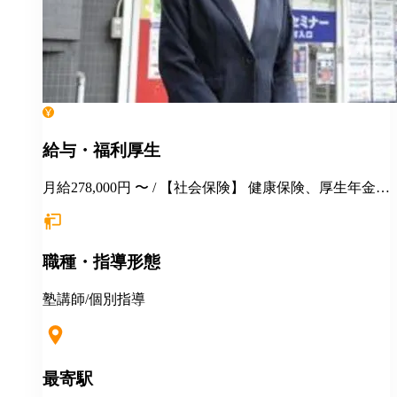
給与・福利厚生
月給278,000円 〜 / 【社会保険】 健康保険、厚生年金保
険、雇用保険、労災保険 【福利厚生】 季節講習 各種
報奨金制度 交通費支給 社保完備 手当（家族／管理職
／教務主任） 各種優待・割引 各種教育・研修 健康診
職種・指導形態
断 長短貸付 再雇用制度 永年勤続表彰 ＊引越しを伴う
場合 住居の斡旋 引越し費用の一部補助（35万円迄）
住宅手当月1万円一律支給 その他補助金制度
塾講師/個別指導
最寄駅