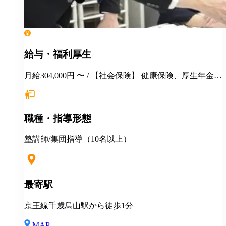
給与・福利厚生
月給304,000円 〜 / 【社会保険】 健康保険、厚生年金保
険、雇用保険、労災保険 【福利厚生】 ■永年勤続表彰
■季節講習報奨金 ■各種優待、割引 ■健康診断 ■長短貸
付 ■各種教育・研修制度 ■定年制度（60歳迄） ■再雇
職種・指導形態
用制度 ＜＜地方からの応募も大歓迎！＞＞ ◎説明会・
一次選考はWEB対応可！ ◎引越しを伴う場合は・・・
・住居の斡旋 ・引越し費用一部補助（25～35万円迄）
塾講師/集団指導（10名以上）
◎その他補助金制度あり
最寄駅
京王線千歳烏山駅から徒歩1分
MAP