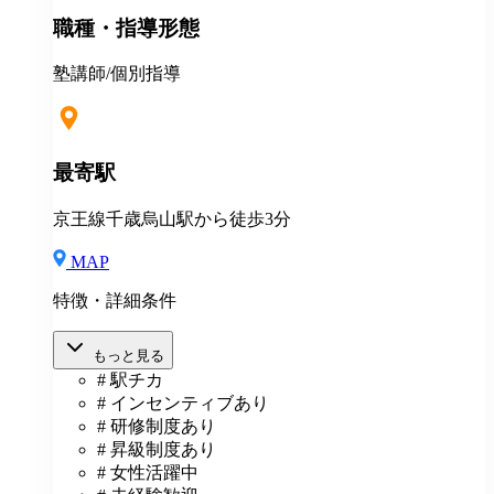
／教務主任） 各種優待・割引 各種教育・研修 健康診
職種・指導形態
断 長短貸付 再雇用制度 永年勤続表彰 ＊引越しを伴う
場合 住居の斡旋 引越し費用の一部補助（35万円迄）
住宅手当月1万円一律支給 その他補助金制度
塾講師/個別指導
最寄駅
京王線千歳烏山駅から徒歩3分
MAP
特徴・詳細条件
もっと見る
# 駅チカ
# インセンティブあり
# 研修制度あり
# 昇級制度あり
# 女性活躍中