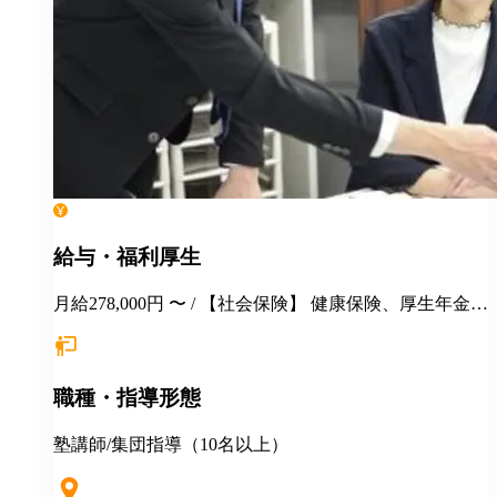
給与・福利厚生
月給278,000円 〜 / 【社会保険】 健康保険、厚生年金保
険、雇用保険、労災保険 【福利厚生】 ■永年勤続表彰
■季節講習報奨金 ■各種優待、割引 ■健康診断 ■長短貸
付 ■各種教育・研修制度 ■定年制度（60歳迄） ■再雇
職種・指導形態
用制度 ＜＜地方からの応募も大歓迎！＞＞ ◎説明会・
一次選考はWEB対応可！ ◎引越しを伴う場合は・・・
・住居の斡旋 ・引越し費用一部補助（25～35万円迄）
塾講師/集団指導（10名以上）
◎その他補助金制度あり